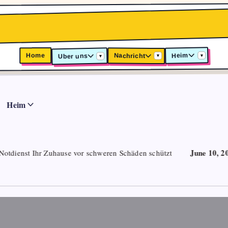
Heim
Home
Nachricht
Uber uns
▾
▾
▾
Heim
June 10, 2026
ren Schäden schützt
Camper Ausbau Module und das