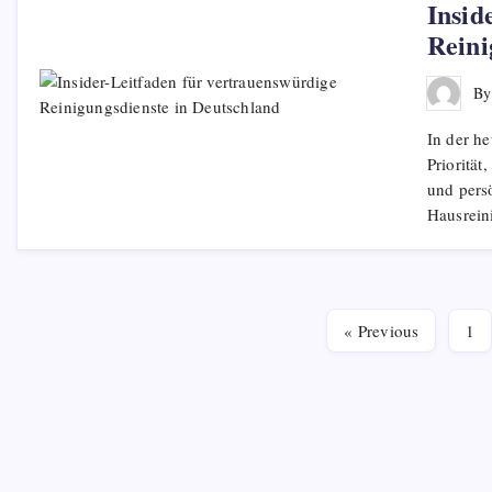
Insid
Reini
B
In der he
Priorität
und persö
Hausrei
« Previous
1