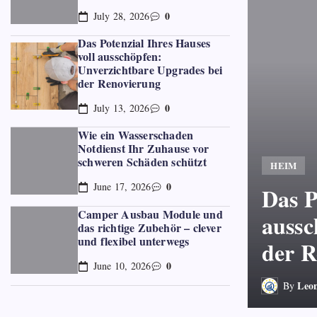
0
July 28, 2026
Das Potenzial Ihres Hauses
voll ausschöpfen:
Unverzichtbare Upgrades bei
der Renovierung
0
July 13, 2026
Wie ein Wasserschaden
Notdienst Ihr Zuhause vor
schweren Schäden schützt
HEIM
0
June 17, 2026
Das P
Camper Ausbau Module und
 Faktoren bei der Wahl
aussc
das richtige Zubehör – clever
und flexibel unterwegs
den Betonbohrservice
der R
0
June 10, 2026
Leo
By