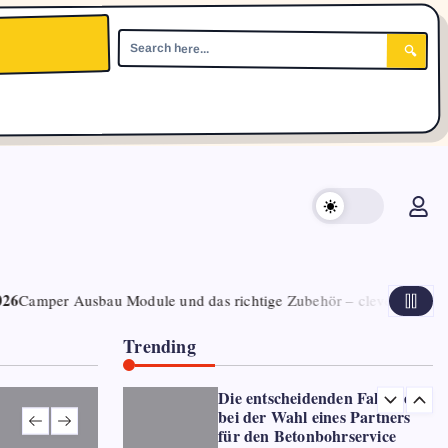
Wie Erbrecht Ihre Rechte als
gesetzlicher Erbe schützt
🔍
0
May 22, 2026
7 Probleme, die ein
zuverlässiger Leitungssatze
verhindert
0
May 15, 2026
Häufige Herausforderungen
bei der 3d-druck keramik
May 22, 20
 richtige Zubehör – clever und flexibel unterwegs
Produktion
0
Trending
May 15, 2026
Die entscheidenden Faktoren
bei der Wahl eines Partners
für den Betonbohrservice