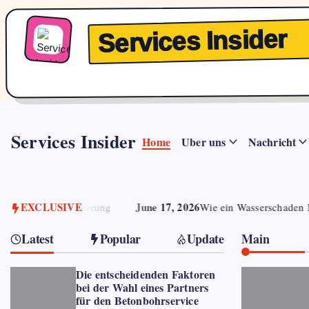
Services Insider
Skip
to
Services Insider
content
Home
Uber uns
Nachricht
Entdecke
hilfreiche
Tipps
und
ne 17, 2026
EXCLUSIVE
Wie ein Wasserschaden Notdienst Ihr Zuhause vor schwe
Trends
mit
Services
Latest
Popular
Update
Main
Insider
sofort
online.
Die entscheidenden Faktoren
bei der Wahl eines Partners
für den Betonbohrservice