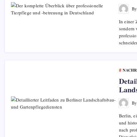
B
In einer 
sondern v
professi
schneide
NACHR
Detai
Lands
B
Berlin, e
und hist
nach pro
Dienstle