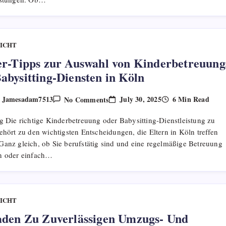
ICHT
er-Tipps zur Auswahl von Kinderbetreuung
abysitting-Diensten in Köln
On
July 30, 2025
6 Min Read
Jamesadam7513
No Comments
y
Insider-
Tipps
g Die richtige Kinderbetreuung oder Babysitting-Dienstleistung zu
Zur
Auswahl
ehört zu den wichtigsten Entscheidungen, die Eltern in Köln treffen
Von
Ganz gleich, ob Sie berufstätig sind und eine regelmäßige Betreuung
Kinderbetreuungs-
Und
n oder einfach…
Babysitting-
Diensten
In
Köln
ICHT
aden Zu Zuverlässigen Umzugs- Und