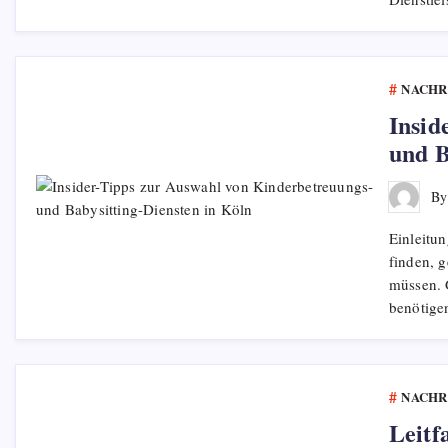
NACHR
Insid
und B
B
Einleitun
finden, g
müssen. 
benötige
NACHR
Leitf