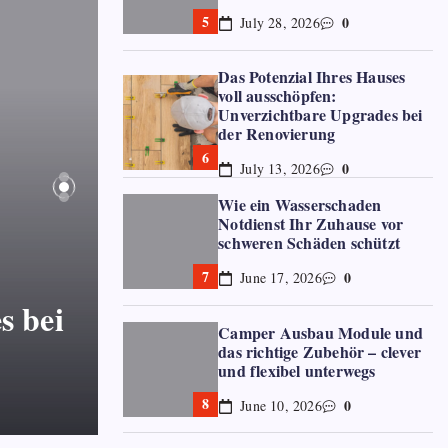
0
July 28, 2026
Das Potenzial Ihres Hauses
voll ausschöpfen:
Unverzichtbare Upgrades bei
der Renovierung
0
July 13, 2026
Wie ein Wasserschaden
Notdienst Ihr Zuhause vor
schweren Schäden schützt
HEIM
0
June 17, 2026
s bei
Wie ein Wasserschaden 
Camper Ausbau Module und
Zuhause vor schweren 
das richtige Zubehör – clever
und flexibel unterwegs
Leon Hoffmann
By
June 17, 2026
0
June 10, 2026