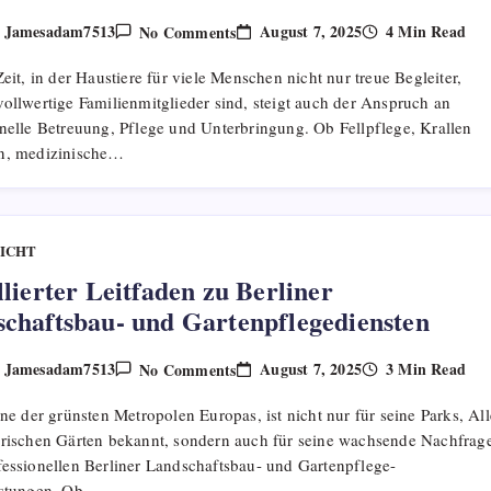
On
August 7, 2025
4 Min Read
Jamesadam7513
No Comments
y
Umfassender
Überblick
Zeit, in der Haustiere für viele Menschen nicht nur treue Begleiter,
Über
Deutschlands
ollwertige Familienmitglieder sind, steigt auch der Anspruch an
Anbieter
onelle Betreuung, Pflege und Unterbringung. Ob Fellpflege, Krallen
Für
Haustierpflege
n, medizinische…
Und
Tierpensionen
ICHT
llierter Leitfaden zu Berliner
chaftsbau- und Gartenpflegediensten
On
August 7, 2025
3 Min Read
Jamesadam7513
No Comments
y
Detaillierter
Leitfaden
ine der grünsten Metropolen Europas, ist nicht nur für seine Parks, Al
Zu
Berliner
orischen Gärten bekannt, sondern auch für seine wachsende Nachfrag
Landschaftsbau-
fessionellen Berliner Landschaftsbau- und Gartenpflege-
Und
Gartenpflegediensten
istungen. Ob…