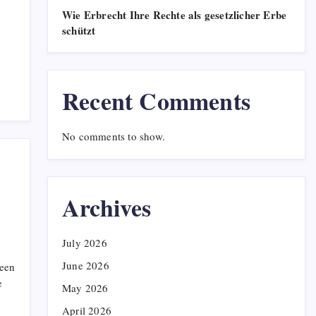
0
July 28, 2026
Wie Erbrecht Ihre Rechte als gesetzlicher Erbe
schützt
Das Potenzial Ihres Hauses
voll ausschöpfen:
Unverzichtbare Upgrades bei
Recent Comments
der Renovierung
0
July 13, 2026
No comments to show.
Wie ein Wasserschaden
Notdienst Ihr Zuhause vor
schweren Schäden schützt
0
June 17, 2026
Archives
Camper Ausbau Module und
July 2026
das richtige Zubehör – clever
und flexibel unterwegs
June 2026
leen
e
0
June 10, 2026
May 2026
April 2026