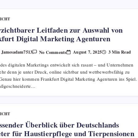
ICHT
zichtbarer Leitfaden zur Auswahl von
furt Digital Marketing Agenturen
On
August 7, 2025
3 Min Read
Jamesadam7513
No Comments
y
Unverzichtbarer
Leitfaden
 des digitalen Marketings entwickelt sich rasant – und Unternehmen
Zur
Auswahl
ehr denn je unter Druck, online sichtbar und wettbewerbsfähig zu
Von
 Genau hier kommen Frankfurt Digital Marketing Agenturen ins Spiel.
Frankfurt
Digital
aßgeschneiderte…
Marketing
Agenturen
ICHT
sender Überblick über Deutschlands
ter für Haustierpflege und Tierpensionen