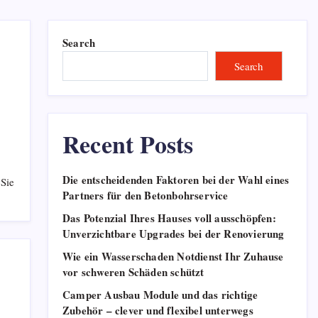
Wie Erbrecht Ihre Rechte als
gesetzlicher Erbe schützt
Search
0
May 22, 2026
Search
7 Probleme, die ein
zuverlässiger Leitungssatze
verhindert
Recent Posts
0
May 15, 2026
Die entscheidenden Faktoren bei der Wahl eines
 Sie
Häufige Herausforderungen
Partners für den Betonbohrservice
bei der 3d-druck keramik
Produktion
Das Potenzial Ihres Hauses voll ausschöpfen:
Unverzichtbare Upgrades bei der Renovierung
0
May 15, 2026
Wie ein Wasserschaden Notdienst Ihr Zuhause
vor schweren Schäden schützt
Die entscheidenden Faktoren
bei der Wahl eines Partners
Camper Ausbau Module und das richtige
für den Betonbohrservice
Zubehör – clever und flexibel unterwegs