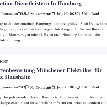
ation-Dienstleistern In Hamburg
On
July 30, 2025
5 Min Read
Jamesadam7513
No Comments
y
Leitfaden
Zu
g nach oder innerhalb Hamburgs, der zweitgrößten Stadt Deutschlan
Zuverlässigen
Umzugs-
ufregendes, aber oft auch stressiges Unterfangen. Ob Sie mit Ihrer Fami
Und
, ein Büro verlegen oder als Expat nach Hamburg kommen – die
Relocation-
Dienstleistern
 Unterstützung…
In
Hamburg
ICHT
tenbewertung Münchener Elektriker für
te Haushalte
On
July 30, 2025
5 Min Read
Jamesadam7513
No Comments
y
Expertenbewertung
Münchener
ng Im pulsierenden Herzen Bayerns ist München nicht nur für seine
Elektriker
Für
lturgeschichte und fortschrittliche Infrastruktur bekannt, sondern auc
Private