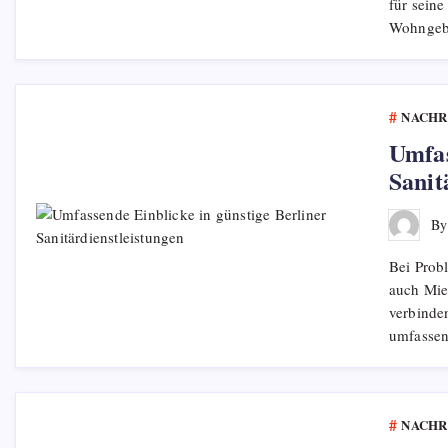
für seine
Wohngeb
NACHR
Umfas
Sanit
B
Bei Probl
auch Miet
verbinden
umfasse
NACHR