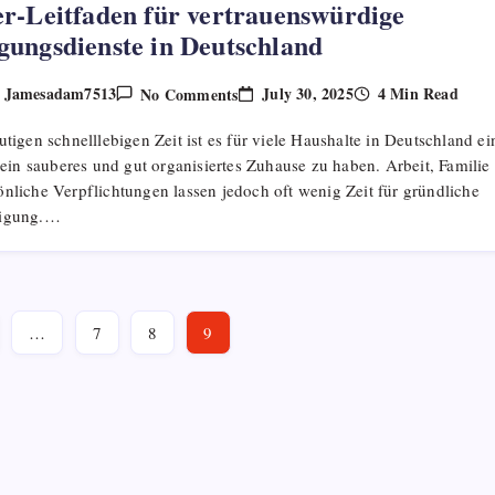
er-Leitfaden für vertrauenswürdige
gungsdienste in Deutschland
On
July 30, 2025
4 Min Read
Jamesadam7513
No Comments
y
Insider-
Leitfaden
utigen schnelllebigen Zeit ist es für viele Haushalte in Deutschland ei
Für
Vertrauenswürdige
, ein sauberes und gut organisiertes Zuhause zu haben. Arbeit, Familie
Reinigungsdienste
nliche Verpflichtungen lassen jedoch oft wenig Zeit für gründliche
In
Deutschland
nigung.…
…
7
8
9