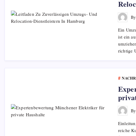
Reloc
B
Ein Umzu
ist ein a
umziehen
richtige
NACHR
Exper
priva
B
Einleitu
reiche Ku