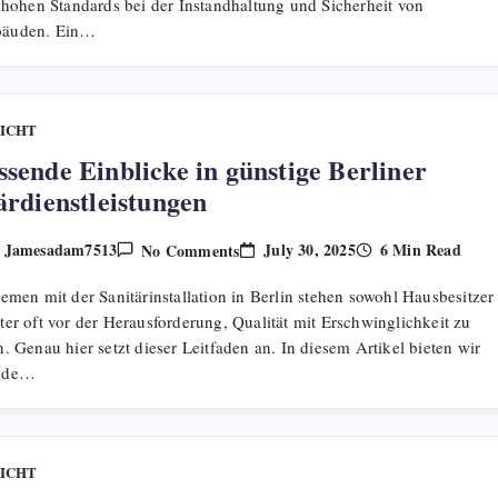
 hohen Standards bei der Instandhaltung und Sicherheit von
Haushalte
äuden. Ein…
ICHT
sende Einblicke in günstige Berliner
ärdienstleistungen
On
July 30, 2025
6 Min Read
Jamesadam7513
No Comments
y
Umfassende
Einblicke
emen mit der Sanitärinstallation in Berlin stehen sowohl Hausbesitzer 
In
Günstige
er oft vor der Herausforderung, Qualität mit Erschwinglichkeit zu
Berliner
. Genau hier setzt dieser Leitfaden an. In diesem Artikel bieten wir
Sanitärdienstleistungen
nde…
ICHT