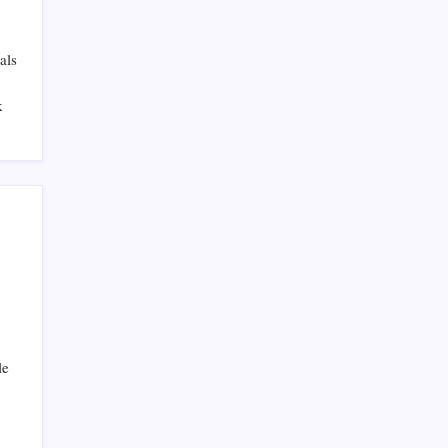
als
k
le