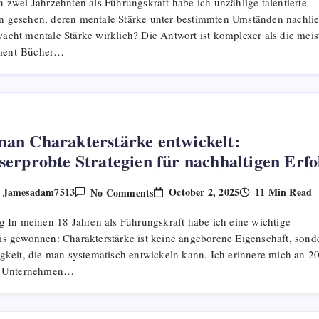
 zwei Jahrzehnten als Führungskraft habe ich unzählige talentierte
Mentale
Stärke:
 gesehen, deren mentale Stärke unter bestimmten Umständen nachlie
Ein
ächt mentale Stärke wirklich? Die Antwort ist komplexer als die meis
Leitfaden
Aus
ent-Bücher…
20
Jahren
Führungserfahrung
an Charakterstärke entwickelt:
serprobte Strategien für nachhaltigen Erfo
On
October 2, 2025
11 Min Read
Jamesadam7513
No Comments
y
Wie
Man
ng In meinen 18 Jahren als Führungskraft habe ich eine wichtige
Charakterstärke
Entwickelt:
is gewonnen: Charakterstärke ist keine angeborene Eigenschaft, sond
Praxiserprobte
igkeit, die man systematisch entwickeln kann. Ich erinnere mich an 2
Strategien
Für
er Unternehmen…
Nachhaltigen
Erfolg