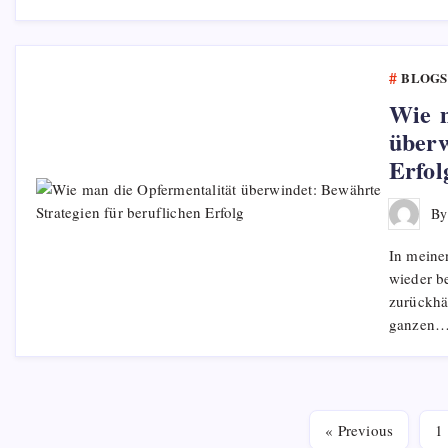
BLOGS
Wie m
überw
Erfol
B
In meine
wieder be
zurückhäl
ganzen
« Previous
1