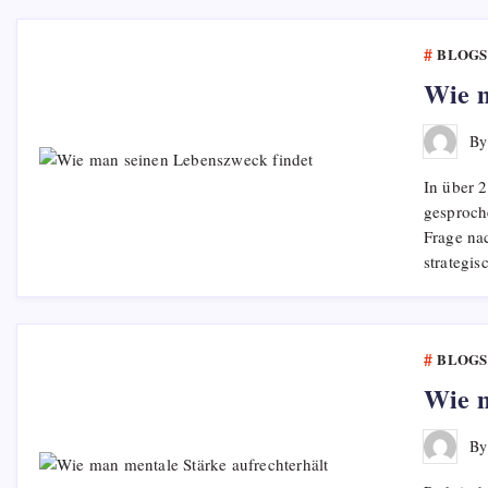
BLOGS
Wie m
B
In über 
gesproche
Frage na
strategi
BLOGS
Wie m
B