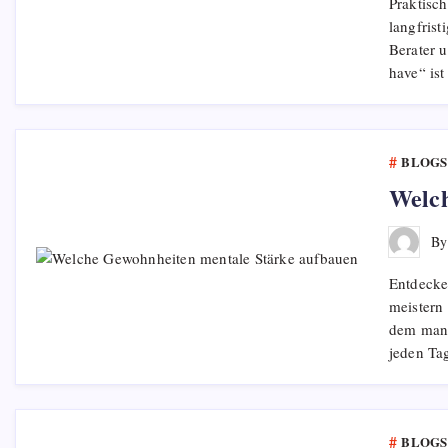
Praktisch
langfrist
Berater 
have“ ist
BLOGS
Welch
B
Entdecke
meistern 
dem man 
jeden Ta
BLOGS