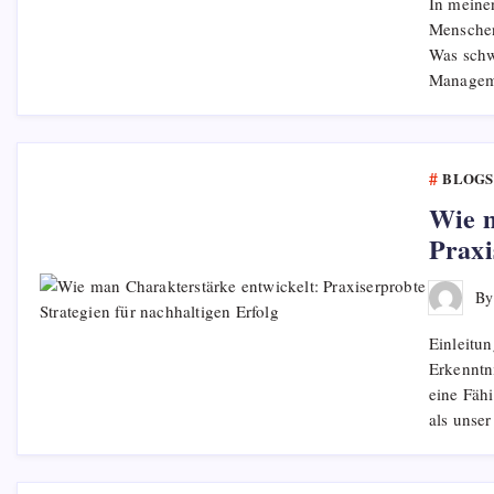
In meinen
Menschen
Was schw
Managem
BLOGS
Wie m
Praxi
B
Einleitu
Erkenntn
eine Fäh
als uns