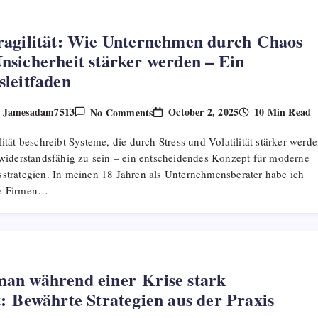
ragilität: Wie Unternehmen durch Chaos
nsicherheit stärker werden – Ein
sleitfaden
On
October 2, 2025
10 Min Read
Jamesadam7513
No Comments
y
Antifragilität:
Wie
lität beschreibt Systeme, die durch Stress und Volatilität stärker werde
Unternehmen
Durch Chaos
r widerstandsfähig zu sein – ein entscheidendes Konzept für moderne
Und
sstrategien. In meinen 18 Jahren als Unternehmensberater habe ich
Unsicherheit
Stärker
ge Firmen…
Werden
–
Ein
Praxisleitfaden
an während einer Krise stark
t: Bewährte Strategien aus der Praxis