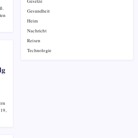
Gesetze
ß.
Gesundheit
ten
Heim
Nachricht
Reisen
Technologie
lg
ern
019,