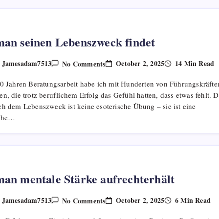
an seinen Lebenszweck findet
On
October 2, 2025
14 Min Read
Jamesadam7513
No Comments
y
Wie
Man
20 Jahren Beratungsarbeit habe ich mit Hunderten von Führungskräfte
Seinen
Lebenszweck
n, die trotz beruflichem Erfolg das Gefühl hatten, dass etwas fehlt. D
Findet
ch dem Lebenszweck ist keine esoterische Übung – sie ist eine
sche…
an mentale Stärke aufrechterhält
On
October 2, 2025
6 Min Read
Jamesadam7513
No Comments
y
Wie
Man