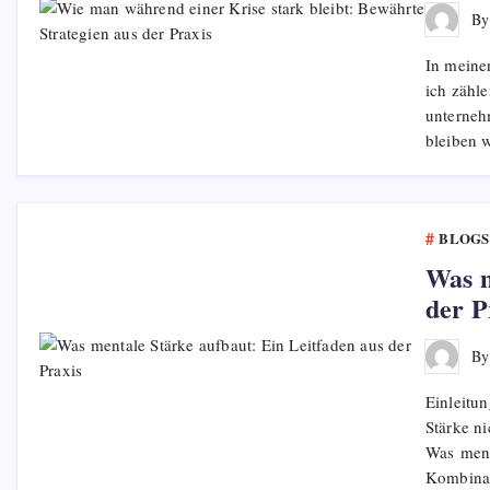
B
In meine
ich zähl
unterneh
bleiben 
BLOGS
Was m
der P
B
Einleitun
Stärke n
Was ment
Kombina