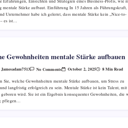
e Erfahrungen, Einsichten und Strategien eines Business-Profis, wie 
Mentale
Stärke
ig mentale Stärke aufbaut. Einführung In 15 Jahren als Führungskraft,
Aufrechterhält
und Unternehmer habe ich gelernt, dass mentale Stärke kein „Nice-to-
 – es ist…
e Gewohnheiten mentale Stärke aufbauen
On
October 2, 2025
8 Min Read
Jamesadam7513
No Comments
y
Welche
Gewohnheiten
n Sie, welche Gewohnheiten mentale Stärke aufbauen, um Stress zu
Mentale
Stärke
und langfristig erfolgreich zu sein. Mentale Stärke ist kein Talent, mit
Aufbauen
geboren wird. Sie ist ein Ergebnis konsequenter Gewohnheiten, die w
g pflegen…