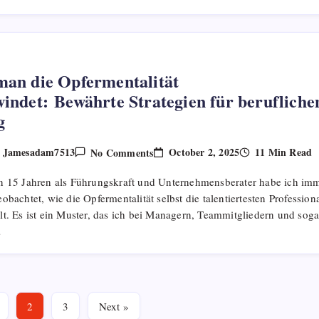
Der
Praxis
an die Opfermentalität
indet: Bewährte Strategien für berufliche
g
On
October 2, 2025
11 Min Read
Jamesadam7513
No Comments
y
Wie Man
Die
n 15 Jahren als Führungskraft und Unternehmensberater habe ich im
Opfermentalität
Überwindet: Bewährte
obachtet, wie die Opfermentalität selbst die talentiertesten Profession
Strategien
t. Es ist ein Muster, das ich bei Managern, Teammitgliedern und soga
Für
Beruflichen
…
Erfolg
2
3
Next »