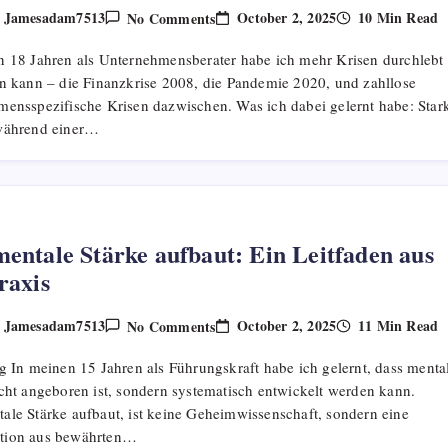
On
October 2, 2025
10 Min Read
Jamesadam7513
No Comments
y
Wie
Man
n 18 Jahren als Unternehmensberater habe ich mehr Krisen durchlebt 
Während
Einer Krise
en kann – die Finanzkrise 2008, die Pandemie 2020, und zahllose
Stark
mensspezifische Krisen dazwischen. Was ich dabei gelernt habe: Star
Bleibt: Bewährte
Strategien
während einer…
Aus
Der
Praxis
entale Stärke aufbaut: Ein Leitfaden aus
raxis
On
October 2, 2025
11 Min Read
Jamesadam7513
No Comments
y
Was
Mentale
g In meinen 15 Jahren als Führungskraft habe ich gelernt, dass menta
Stärke
Aufbaut:
icht angeboren ist, sondern systematisch entwickelt werden kann.
Ein
ale Stärke aufbaut, ist keine Geheimwissenschaft, sondern eine
Leitfaden
Aus
tion aus bewährten…