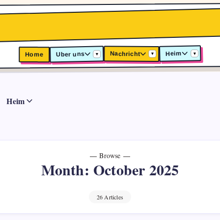
Heim
Nachricht
Uber uns
Home
▾
▾
▾
Heim
Browse
Month:
October 2025
26 Articles