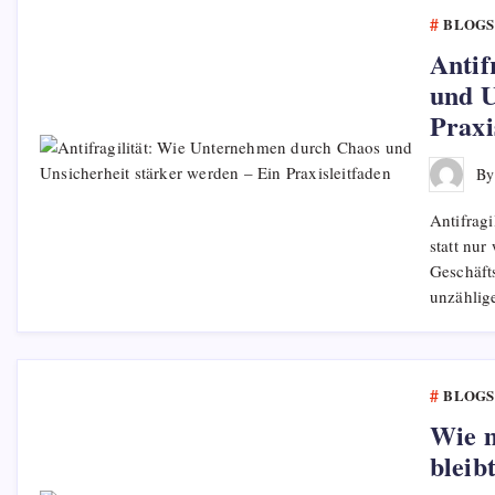
BLOGS
Antif
und U
Praxi
B
Antifragi
statt nu
Geschäft
unzähli
BLOGS
Wie m
bleib