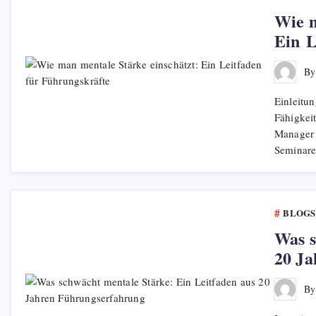
Wie m
Ein L
B
Einleitun
Fähigkeit
Manager i
Seminar
BLOGS
Was s
20 Ja
B