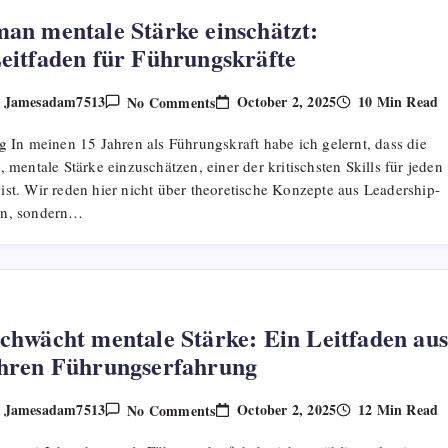
an mentale Stärke einschätzt:
eitfaden für Führungskräfte
On
October 2, 2025
10 Min Read
Jamesadam7513
No Comments
y
Wie
Man
g In meinen 15 Jahren als Führungskraft habe ich gelernt, dass die
Mentale
Stärke
, mentale Stärke einzuschätzen, einer der kritischsten Skills für jeden
Einschätzt:
st. Wir reden hier nicht über theoretische Konzepte aus Leadership-
Ein Leitfaden
Für
en, sondern…
Führungskräfte
chwächt mentale Stärke: Ein Leitfaden aus
hren Führungserfahrung
On
October 2, 2025
12 Min Read
Jamesadam7513
No Comments
y
Was
Schwächt