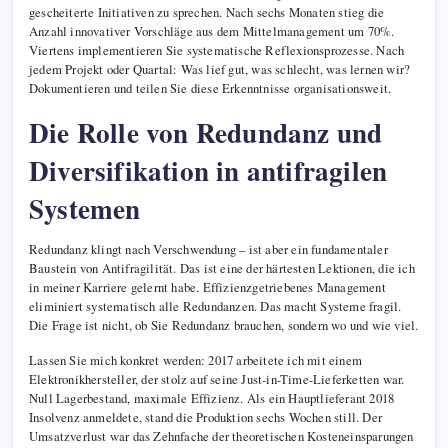
gescheiterte Initiativen zu sprechen. Nach sechs Monaten stieg die
Anzahl innovativer Vorschläge aus dem Mittelmanagement um 70%.
Viertens implementieren Sie systematische Reflexionsprozesse. Nach
jedem Projekt oder Quartal: Was lief gut, was schlecht, was lernen wir?
Dokumentieren und teilen Sie diese Erkenntnisse organisationsweit.
Die Rolle von Redundanz und
Diversifikation in antifragilen
Systemen
Redundanz klingt nach Verschwendung – ist aber ein fundamentaler
Baustein von Antifragilität. Das ist eine der härtesten Lektionen, die ich
in meiner Karriere gelernt habe. Effizienzgetriebenes Management
eliminiert systematisch alle Redundanzen. Das macht Systeme fragil.
Die Frage ist nicht, ob Sie Redundanz brauchen, sondern wo und wie viel.
Lassen Sie mich konkret werden: 2017 arbeitete ich mit einem
Elektronikhersteller, der stolz auf seine Just-in-Time-Lieferketten war.
Null Lagerbestand, maximale Effizienz. Als ein Hauptlieferant 2018
Insolvenz anmeldete, stand die Produktion sechs Wochen still. Der
Umsatzverlust war das Zehnfache der theoretischen Kosteneinsparungen