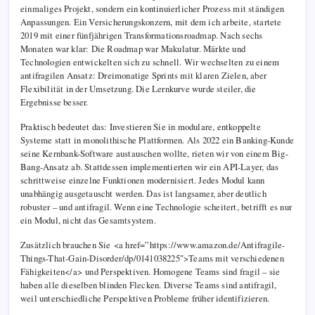
einmaliges Projekt, sondern ein kontinuierlicher Prozess mit ständigen
Anpassungen. Ein Versicherungskonzern, mit dem ich arbeite, startete
2019 mit einer fünfjährigen Transformationsroadmap. Nach sechs
Monaten war klar: Die Roadmap war Makulatur. Märkte und
Technologien entwickelten sich zu schnell. Wir wechselten zu einem
antifragilen Ansatz: Dreimonatige Sprints mit klaren Zielen, aber
Flexibilität in der Umsetzung. Die Lernkurve wurde steiler, die
Ergebnisse besser.
Praktisch bedeutet das: Investieren Sie in modulare, entkoppelte
Systeme statt in monolithische Plattformen. Als 2022 ein Banking-Kunde
seine Kernbank-Software austauschen wollte, rieten wir von einem Big-
Bang-Ansatz ab. Stattdessen implementierten wir ein API-Layer, das
schrittweise einzelne Funktionen modernisiert. Jedes Modul kann
unabhängig ausgetauscht werden. Das ist langsamer, aber deutlich
robuster – und antifragil. Wenn eine Technologie scheitert, betrifft es nur
ein Modul, nicht das Gesamtsystem.
Zusätzlich brauchen Sie <a href=”https://www.amazon.de/Antifragile-
Things-That-Gain-Disorder/dp/0141038225″>Teams mit verschiedenen
Fähigkeiten</a> und Perspektiven. Homogene Teams sind fragil – sie
haben alle dieselben blinden Flecken. Diverse Teams sind antifragil,
weil unterschiedliche Perspektiven Probleme früher identifizieren.