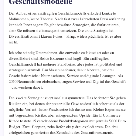
Geschäftsmodelle
Der Aufbau eines antifragilen Geschäftsmodells erfordert konkrete
Maßnahmen, keine Theorie. Nach fast zwei Jahrzehnten Praxiserfahrung
kann ich Ihnen sagen: Es gibt bewährte Strategien, die funktionieren,
aber Sie müssen sie konsequent umsetzen. Die erste Strategie ist
Diversifikation mit klarem Fokus – klingt widersprüchlich, ist es aber
nicht.
Ich sehe ständig Unternehmen, die entweder zu fokussiert oder zu
diversifiziert sind. Beide Extreme sind fragil. Ein antifragiles
Geschäftsmodell hat mehrere Standbeine, aber jedes ist profitabel und
strategisch sinnvoll. Ein Maschinenbauer, den ich berate, hat drei
Geschäftsbereiche: Neumaschinen, Service und digitale Lösungen. Als
2020 Neumaschinen einbrachen, trugen Service und Digital das Geschäft
– und wuchsen dabei.
Die zweite Strategie ist optionale Asymmetrie. Das bedeutet: Sie gehen
Risiken ein, bei denen der potenzielle Gewinn deutlich höher ist als der
mögliche Verlust. In der Praxis setze ich das so um: Kleine Experimente
mit begrenztem Risiko, aber unbegrenztem Upside. Ein E-Commerce-
Kunde testete 15 verschiedene Produktkategorien mit jeweils 5.000 Euro
Budget. Zwei floppten, zehn liefen okay, drei explodierten. Die drei
erfolgreichen generierten das Zehnfache des Gesamtinvestments.