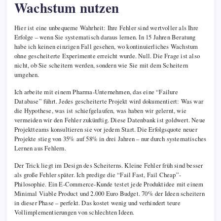
Wachstum nutzen
Hier ist eine unbequeme Wahrheit: Ihre Fehler sind wertvoller als Ihre
Erfolge – wenn Sie systematisch daraus lernen. In 15 Jahren Beratung
habe ich keinen einzigen Fall gesehen, wo kontinuierliches Wachstum
ohne gescheiterte Experimente erreicht wurde. Null. Die Frage ist also
nicht, ob Sie scheitern werden, sondern wie Sie mit dem Scheitern
umgehen.
Ich arbeite mit einem Pharma-Unternehmen, das eine “Failure
Database” führt. Jedes gescheiterte Projekt wird dokumentiert: Was war
die Hypothese, was ist schiefgelaufen, was haben wir gelernt, wie
vermeiden wir den Fehler zukünftig. Diese Datenbank ist goldwert. Neue
Projektteams konsultieren sie vor jedem Start. Die Erfolgsquote neuer
Projekte stieg von 35% auf 58% in drei Jahren – nur durch systematisches
Lernen aus Fehlern.
Der Trick liegt im Design des Scheiterns. Kleine Fehler früh sind besser
als große Fehler später. Ich predige die “Fail Fast, Fail Cheap”-
Philosophie. Ein E-Commerce-Kunde testet jede Produktidee mit einem
Minimal Viable Product und 2.000 Euro Budget. 70% der Ideen scheitern
in dieser Phase – perfekt. Das kostet wenig und verhindert teure
Vollimplementierungen von schlechten Ideen.