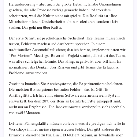
Herausforderung – aber auch der größte Hebel. Ich habe Unternehmen
gesehen, die alle Prozesse richtig gemacht haben und trotzdem
scheiterten, weil die Kultur nicht mitspielte. Die Realität ist: Ihre
Mitarbeiter müssen Unsicherheit nicht nur tolerieren, sondern aktiv
suchen. Das geht nur über Kultur.
Der erste Schritt ist psychologische Sicherheit. Ihre Teams müssen sich
trauen, Fehler zu machen und darüber zu sprechen. In einem
traditionellen Automobilzulieferer, den ich berate, implementierten wir
“Pre-Mortem”-Meetings. Bevor ein Projekt startet, diskutiert das Team,
was alles schiefgehen könnte. Das klingt negativ, ist aber brillant: Es
normalisiert das Denken über Risiken und gibt Teams die Erlaubnis,
Probleme anzusprechen.
Zweitens brauchen Sie Anreizsysteme, die Experimentieren belohnen.
Die meisten Bonussysteme bestrafen Fehler – das ist Gift für
Antifragilität. Ich habe mit einem Softwareunternehmen ein System
entwickelt, bei dem 20% der Boni an Lernfortschritte gekoppelt sind,
nicht nur an Ergebnisse. Die Innovationsrate verdoppelte sich innerhalb
von zwölf Monaten.
Drittens: Führungskräfte müssen vorleben, was sie predigen. Ich teile in
Workshops immer meine eigenen teuren Fehler. Das gibt anderen die
Erlaubnis, dasselbe zu tun. Ein CEO-Klient begann, in Townhalls über