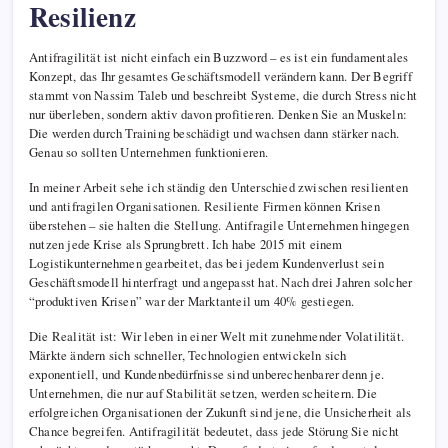
Resilienz
Antifragilität ist nicht einfach ein Buzzword – es ist ein fundamentales
Konzept, das Ihr gesamtes Geschäftsmodell verändern kann. Der Begriff
stammt von Nassim Taleb und beschreibt Systeme, die durch Stress nicht
nur überleben, sondern aktiv davon profitieren. Denken Sie an Muskeln:
Die werden durch Training beschädigt und wachsen dann stärker nach.
Genau so sollten Unternehmen funktionieren.
In meiner Arbeit sehe ich ständig den Unterschied zwischen resilienten
und antifragilen Organisationen. Resiliente Firmen können Krisen
überstehen – sie halten die Stellung. Antifragile Unternehmen hingegen
nutzen jede Krise als Sprungbrett. Ich habe 2015 mit einem
Logistikunternehmen gearbeitet, das bei jedem Kundenverlust sein
Geschäftsmodell hinterfragt und angepasst hat. Nach drei Jahren solcher
“produktiven Krisen” war der Marktanteil um 40% gestiegen.
Die Realität ist: Wir leben in einer Welt mit zunehmender Volatilität.
Märkte ändern sich schneller, Technologien entwickeln sich
exponentiell, und Kundenbedürfnisse sind unberechenbarer denn je.
Unternehmen, die nur auf Stabilität setzen, werden scheitern. Die
erfolgreichen Organisationen der Zukunft sind jene, die Unsicherheit als
Chance begreifen. Antifragilität bedeutet, dass jede Störung Sie nicht